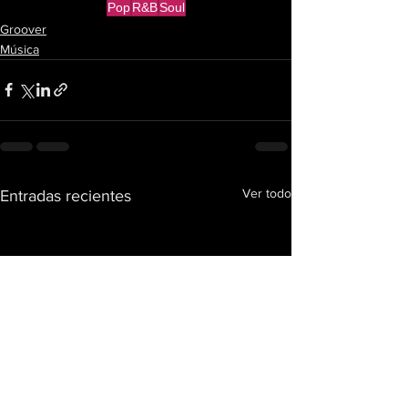
Pop
R&B
Soul
Groover
Música
Ver todo
Entradas recientes