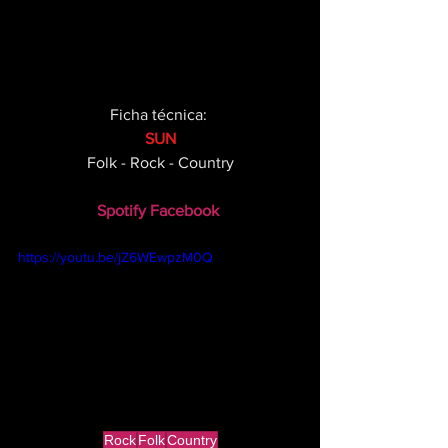
Ficha técnica: 
SUN
Folk - Rock - Country
Spotify
Facebook 
https://youtu.be/jZ6WEwpzM0Q
Rock
Folk
Country