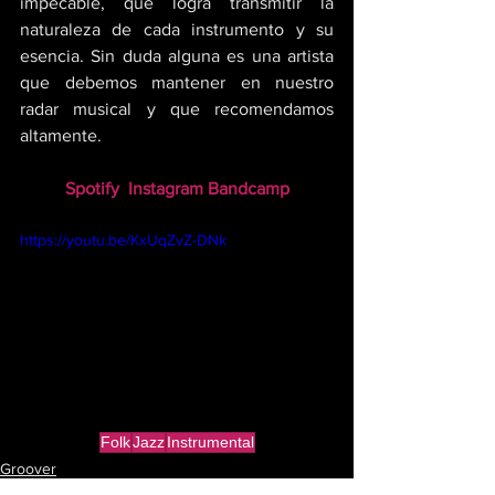
impecable, que logra transmitir la 
naturaleza de cada instrumento y su 
esencia. Sin duda alguna es una artista 
que debemos mantener en nuestro 
radar musical y que recomendamos 
altamente.
Spotify
Instagram
Bandcamp
https://youtu.be/KxUqZvZ-DNk
Folk
Jazz
Instrumental
Groover
Música