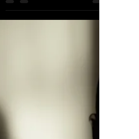
música como un puente entre mundos.
Canadiense de origen, pero con un espíritu
que se expande hacia lo global, ha sido
reconocido por Rolling Stone como uno de
los doce artistas esenciales para descubrir las
vibraciones del reggae. Sin embargo, su
propuesta no se limita a un género: se abre a
fusiones que revelan tanto su curiosidad
como su deseo de conectar con la esencia
humana. Su tema “Rastaman Vibration” es
una muestra de esa