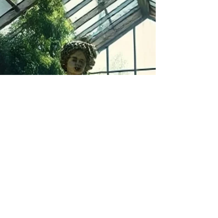
canadiense, reconocido por Rolling Stone
como uno de los doce nombres esenciales
para sentir las vibraciones globales del
reggae, se mueve con naturalidad entre
géneros, y en su tema “No regrets (Latino
Version)” nos invita a un viaje íntimo y festivo
a la vez. La canción se despliega con un
pulso cálido que combina la cadencia del
Latin Pop