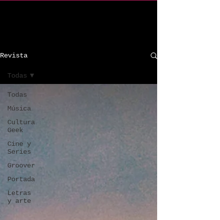
C R I n d i e
Revista
Todas
Todas
Música
Cultura
Geek
Cine y
Series
Groover
Portada
Letras
y arte