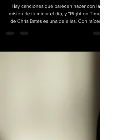
llegar a tiempo
Hay canciones que parecen nacer con la
misión de iluminar el día, y “Right on Time”
de Chris Bates es una de ellas. Con raíces
que se remontan a su juventud como
guitarrista en Long Island y una vida entera
dedicada a la música, Bates ha encontrado en
el reggae y sus fusiones tropicales el espacio
perfecto para transmitir sonrisas y energía
positiva. El tema se siente como un abrazo
cálido. La cadencia del reggae fluye con
naturalidad, acompañada de un pulso que
invita a move