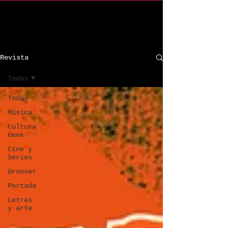
C R I n d i e
Revista
Todas
Todas
Música
Cultura
Geek
Cine y
Series
Groover
Portada
Letras
y arte