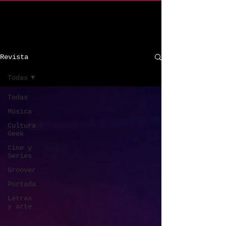
C R I n d i e
Revista
Todas
Todas
Música
Cultura
Geek
Cine y
Series
Groover
Portada
Letras
y arte