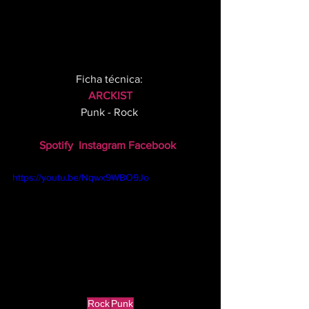
Ficha técnica: 
ARCKIST
Punk - Rock 
Spotify
Instagram
Facebook 
https://youtu.be/Nqwx9WBO9Jo
Rock
Punk