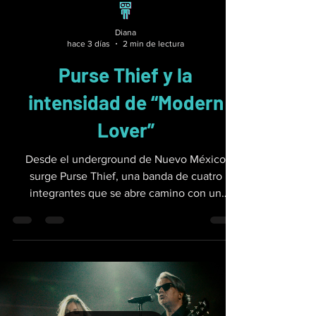
Diana
hace 3 días
2 min de lectura
Purse Thief y la
intensidad de “Modern
Lover”
Desde el underground de Nuevo México
surge Purse Thief, una banda de cuatro
integrantes que se abre camino con un
sonido cargado de poesía y electricidad. Su
primer sencillo, “Modern Lover”, es una
declaración de intenciones: un
reconocimiento de la belleza peligrosa que
aún late en el rock’n’roll y de las trampas en