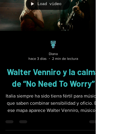
las que puede caer. Es un tema que no se
limita a sonar fuerte, sino que busca dialogar
Load video
con la historia del género y con sus
contradicciones. La voz y las letras
Diana
hace 3 días
2 min de lectura
Walter Venniro y la calma
de “No Need To Worry”
Italia siempre ha sido tierra fértil para músicos
que saben combinar sensibilidad y oficio. En
ese mapa aparece Walter Venniro, músico y
autor que se mueve con naturalidad entre la