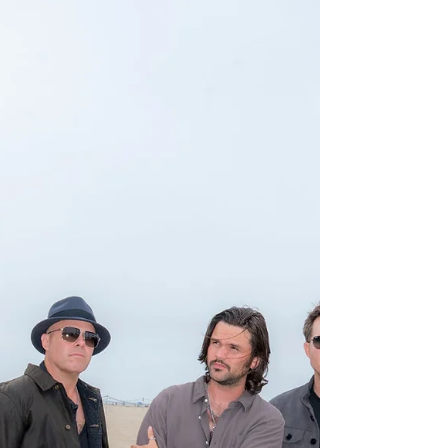
de un mundo que atraviesa cambios
vertiginosos, un planeta que parece crecer
demasiado rápido para comprenderse a sí
mismo. La pieza se sitúa en el telón de fondo
de 1984, evocando recuerdos de j