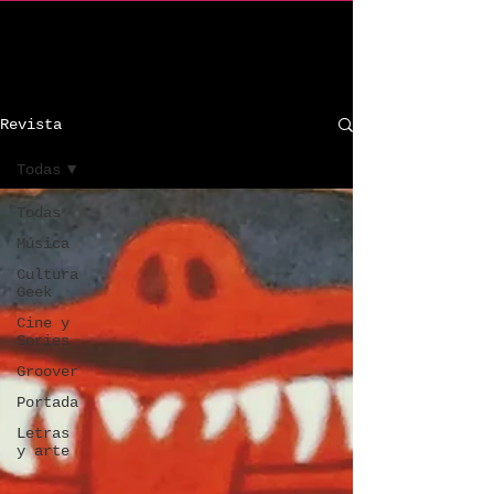
C R I n d i e
Revista
Todas
Todas
Música
Cultura
Geek
Cine y
Series
Groover
Portada
Letras
y arte