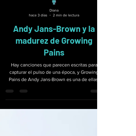
Diana
hace 3 días
2 min de lectura
Andy Jans-Brown y la
madurez de Growing
Pains
Hay canciones que parecen escritas para
capturar el pulso de una época, y Growing
Pains de Andy Jans-Brown es una de ellas.
Este quinto sencillo de su álbum Airport
Departure Lounge se adentra en un terreno
donde lo personal y lo colectivo se
entrelazan: la adolescencia como metáfora