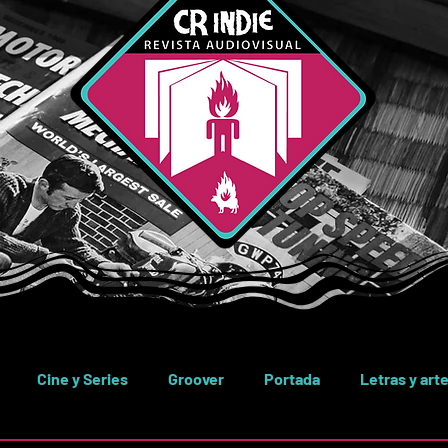
Cine y Series
Groover
Portada
Letras y art