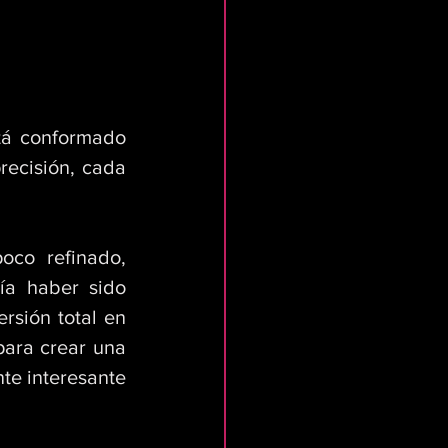
tá conformado 
recisión, cada 
a haber sido 
sión total en 
ara crear una 
e interesante 