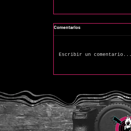
Comentarios
Escribir un comentario..
The Songs of Butler &
Cupples: “Frequency (H2SO4
Variation)”