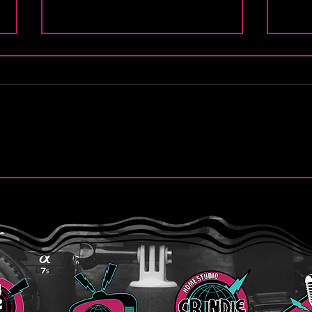
.
Finn y la esperanza de “Still
Purs
Believe”
de “