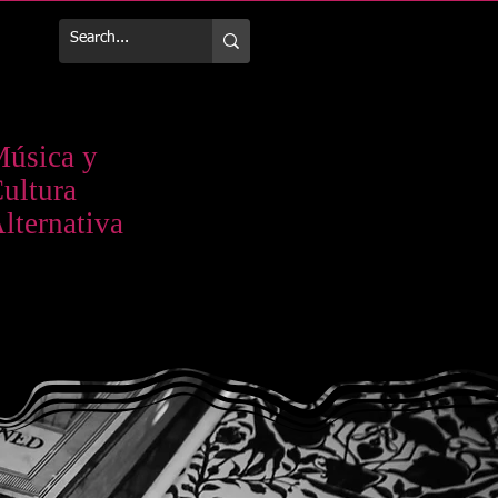
Más
úsica y
ultura
lternativa