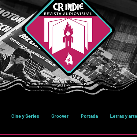
Cine y Series
Groover
Portada
Letras y art