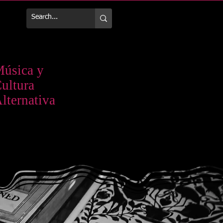
Más
úsica y
ultura
lternativa