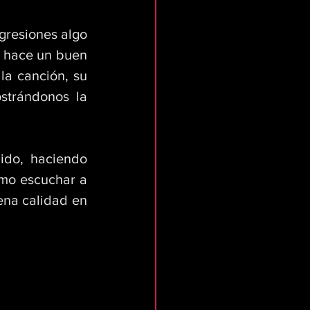
resiones algo 
 hace un buen 
a canción, su 
trándonos la 
do, haciendo 
mo escuchar a 
na calidad en 