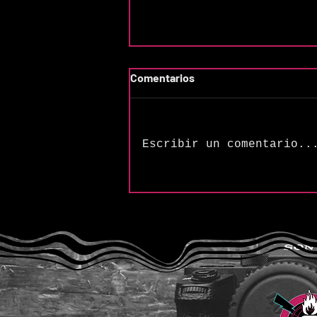
Comentarios
Escribir un comentario..
The Songs of Butler &
Cupples: “Frequency (H2SO4
Variation)”