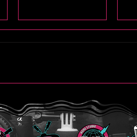
.
Finn y la esperanza de “Still
Purs
Believe”
de “