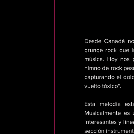
Desde Canadá nos
grunge rock que i
música. Hoy nos p
himno de rock pesa
capturando el dolo
vuelto tóxico". 
Esta melodía est
Musicalmente es u
interesantes y lín
sección instrumenta