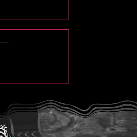
e Thief y la intensidad
Modern Lover”