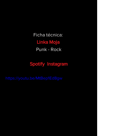
Ficha técnica: 
Linka Moja
Punk - Rock
Spotify
Instagram
https://youtu.be/MtBep1Ed8gw