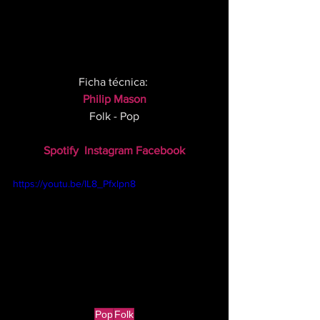
Ficha técnica: 
Philip Mason
Folk - Pop
Spotify
Instagram
Facebook
https://youtu.be/IL8_Pfxlpn8
Pop
Folk