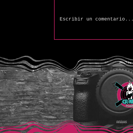
Escribir un comentario..
The Songs of Butler &
Cupples: “Frequency (H2SO4
Variation)”