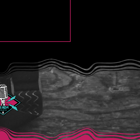
e Thief y la intensidad
Modern Lover”