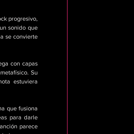
ck progresivo, 
 un sonido que 
a se convierte 
ega con capas 
etafísico. Su 
ta estuviera 
a que fusiona 
as para darle 
anción parece 