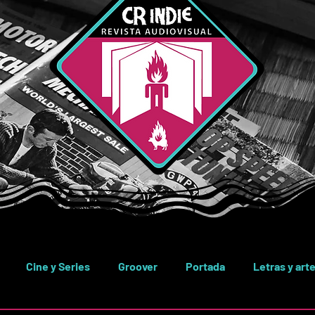
Cine y Series
Groover
Portada
Letras y art