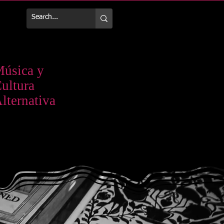
Más
úsica y
ultura
lternativa