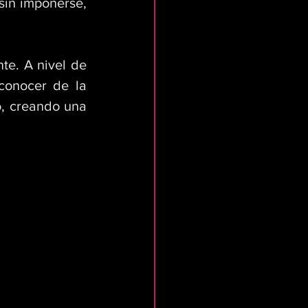
sin imponerse, 
e. A nivel de 
conocer de la 
, creando una 