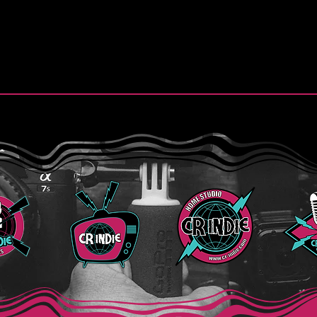
.
Finn y la esperanza de “Still
Purs
Believe”
de “