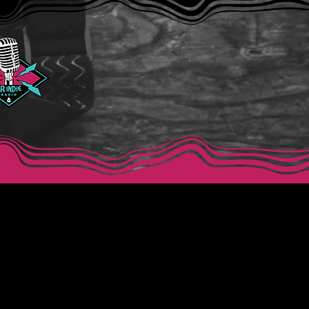
40 0344
nado.