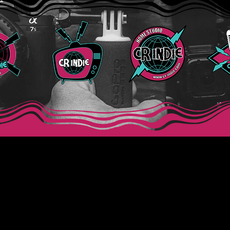
CR Indie
:
Lunes a Viernes de 9:00 am - 5:00 pm -
WhatsApp:
+(506) 89
ción:
Coronado,San José, Costa Rica, Dulce Nombre de Coro