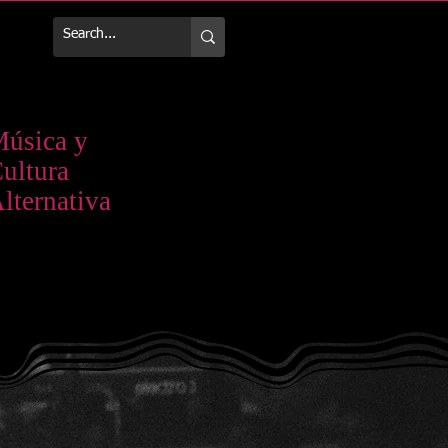
Más
úsica y
ultura
lternativa