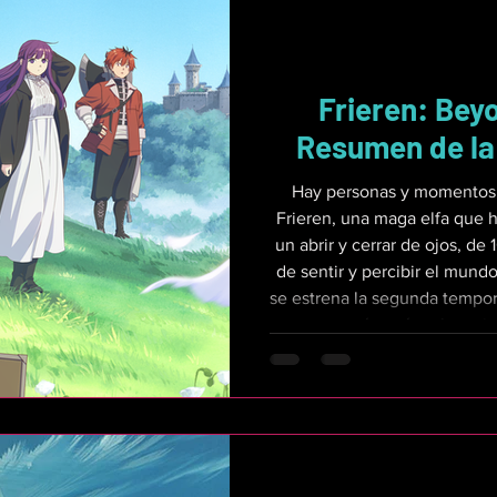
Frieren: Bey
Resumen de la
Hay personas y momentos 
Frieren, una maga elfa que h
un abrir y cerrar de ojos, d
de sentir y percibir el mund
se estrena la segunda tempor
repasar qué pasó en los pri
en adelante hay muchos spoil
pueden