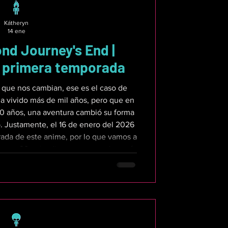
Kátheryn
14 ene
ond Journey's End |
 primera temporada
que nos cambian, ese es el caso de
a vivido más de mil años, pero que en
e 10 años, una aventura cambió su forma
o. Justamente, el 16 de enero del 2026
ada de este anime, por lo que vamos a
meros 28 episodios, entonces, de aquí
ers, así que si no han visto la serie,
 dejar de leer e