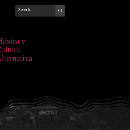
Más
úsica y
ultura
lternativa