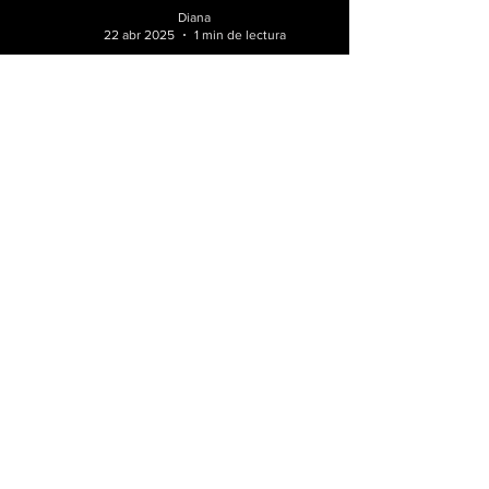
Diana
22 abr 2025
1 min de lectura
"Sophie Rayne": Una
Nueva Voz desde
"Northern Rivers"
La música tiene la capacidad de contar
historias, y eso es precisamente lo que
"Sophie Rayne", multiinstrumentista, cantante