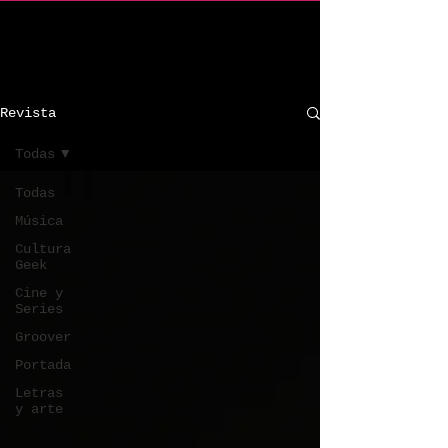
C R I n d i e
Revista
Todas
Todas
Música
Cultura
Geek
Cine y
Series
Groover
Portada
Letras
y arte