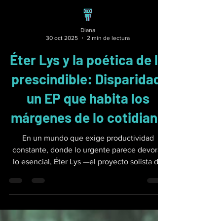
Diana
30 oct 2025
2 min de lectura
Éter Lys y la poética de lo
prescindible: Disparidad,
un EP que habita los
márgenes de lo cotidiano
En un mundo que exige productividad
constante, donde lo urgente parece devorar
lo esencial, Éter Lys —el proyecto solista de
Cynthya Orellana— se atreve a reivindicar la
música como refugio, no como prioridad. Su